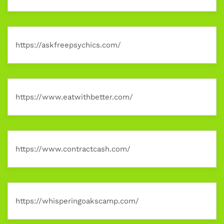
https://askfreepsychics.com/
https://www.eatwithbetter.com/
https://www.contractcash.com/
https://whisperingoakscamp.com/