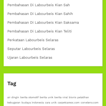
Pembahasan Di Labourbeis Kian Sah
Pembahasan Di Labourbeis Kian Sahih
Pembahasan Di Labourbeis Kian Saksama
Pembahasan Di Labourbeis Kian Teliti
Perkataan Labourbeis Selaras
Seputar Labourbeis Selaras
Ujaran Labourbeis Selaras
Tag
air dingin
berita otomotif
berita unik
berita viral
bisnis pelatihan
kebugaran
budaya indonesia
cara unik
carpetcareoc.com
corveleno.com