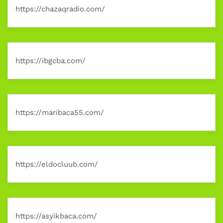
https://chazaqradio.com/
https://ibgcba.com/
https://maribaca55.com/
https://eldocluub.com/
https://asyikbaca.com/