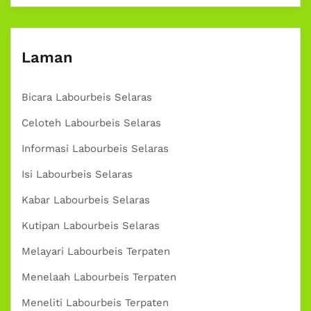
Laman
Bicara Labourbeis Selaras
Celoteh Labourbeis Selaras
Informasi Labourbeis Selaras
Isi Labourbeis Selaras
Kabar Labourbeis Selaras
Kutipan Labourbeis Selaras
Melayari Labourbeis Terpaten
Menelaah Labourbeis Terpaten
Meneliti Labourbeis Terpaten