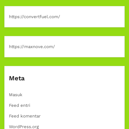
https://convertfuel.com/
https://maxnove.com/
Meta
Masuk
Feed entri
Feed komentar
WordPress.org