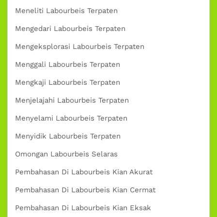
Meneliti Labourbeis Terpaten
Mengedari Labourbeis Terpaten
Mengeksplorasi Labourbeis Terpaten
Menggali Labourbeis Terpaten
Mengkaji Labourbeis Terpaten
Menjelajahi Labourbeis Terpaten
Menyelami Labourbeis Terpaten
Menyidik Labourbeis Terpaten
Omongan Labourbeis Selaras
Pembahasan Di Labourbeis Kian Akurat
Pembahasan Di Labourbeis Kian Cermat
Pembahasan Di Labourbeis Kian Eksak