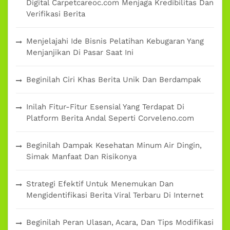
Digital Carpetcareoc.com Menjaga Kredibilitas Dan
Verifikasi Berita
Menjelajahi Ide Bisnis Pelatihan Kebugaran Yang
Menjanjikan Di Pasar Saat Ini
Beginilah Ciri Khas Berita Unik Dan Berdampak
Inilah Fitur-Fitur Esensial Yang Terdapat Di
Platform Berita Andal Seperti Corveleno.com
Beginilah Dampak Kesehatan Minum Air Dingin,
Simak Manfaat Dan Risikonya
Strategi Efektif Untuk Menemukan Dan
Mengidentifikasi Berita Viral Terbaru Di Internet
Beginilah Peran Ulasan, Acara, Dan Tips Modifikasi