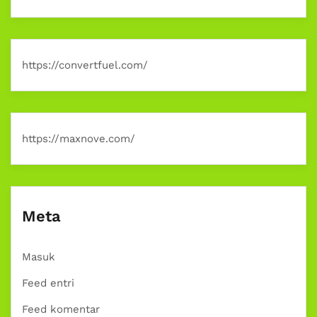
https://convertfuel.com/
https://maxnove.com/
Meta
Masuk
Feed entri
Feed komentar