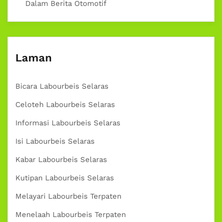
Dalam Berita Otomotif
Laman
Bicara Labourbeis Selaras
Celoteh Labourbeis Selaras
Informasi Labourbeis Selaras
Isi Labourbeis Selaras
Kabar Labourbeis Selaras
Kutipan Labourbeis Selaras
Melayari Labourbeis Terpaten
Menelaah Labourbeis Terpaten