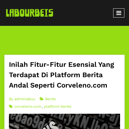
Inilah Fitur-Fitur Esensial Yang
Terdapat Di Platform Berita
Andal Seperti Corveleno.com
By
adminlabou
Berita
corveleno.com
platform berita