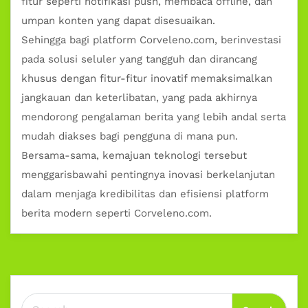
fitur seperti notifikasi push, membaca offline, dan
umpan konten yang dapat disesuaikan.
Sehingga bagi platform Corveleno.com, berinvestasi
pada solusi seluler yang tangguh dan dirancang
khusus dengan fitur-fitur inovatif memaksimalkan
jangkauan dan keterlibatan, yang pada akhirnya
mendorong pengalaman berita yang lebih andal serta
mudah diakses bagi pengguna di mana pun.
Bersama-sama, kemajuan teknologi tersebut
menggarisbawahi pentingnya inovasi berkelanjutan
dalam menjaga kredibilitas dan efisiensi platform
berita modern seperti Corveleno.com.
Search for: