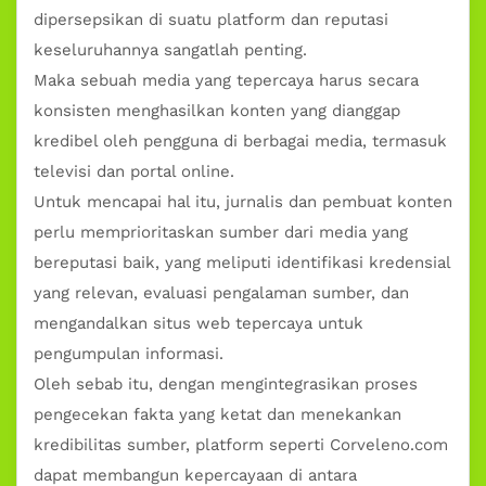
dipersepsikan di suatu platform dan reputasi
keseluruhannya sangatlah penting.
Maka sebuah media yang tepercaya harus secara
konsisten menghasilkan konten yang dianggap
kredibel oleh pengguna di berbagai media, termasuk
televisi dan portal online.
Untuk mencapai hal itu, jurnalis dan pembuat konten
perlu memprioritaskan sumber dari media yang
bereputasi baik, yang meliputi identifikasi kredensial
yang relevan, evaluasi pengalaman sumber, dan
mengandalkan situs web tepercaya untuk
pengumpulan informasi.
Oleh sebab itu, dengan mengintegrasikan proses
pengecekan fakta yang ketat dan menekankan
kredibilitas sumber, platform seperti Corveleno.com
dapat membangun kepercayaan di antara